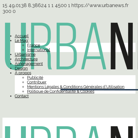
15
49.0138
8.38624
1
1
4500
1
https://www.urbanews.fr
300
0
Accueil
Le Mag’
France
International
Urbanisme
Architecture
Aménagement
Design
À propos
Publicité
Contribuer
Mentions Légales & Conditions Générales d’Utilisation
Politique de Confidentialité & Cookies
Contact