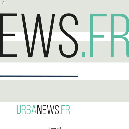
0
0
Accueil