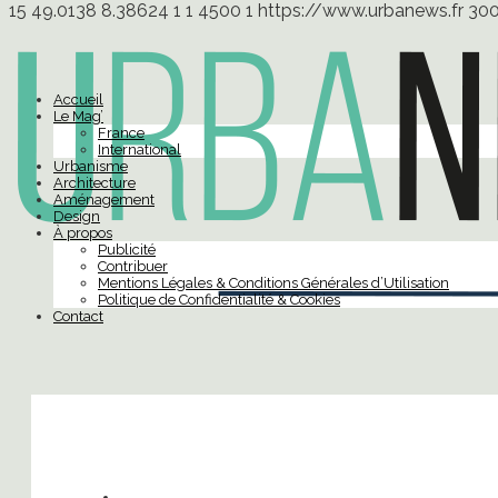
15
49.0138
8.38624
1
1
4500
1
https://www.urbanews.fr
30
Accueil
Le Mag’
France
International
Urbanisme
Architecture
Aménagement
Design
À propos
Publicité
Contribuer
Mentions Légales & Conditions Générales d’Utilisation
Politique de Confidentialité & Cookies
Contact