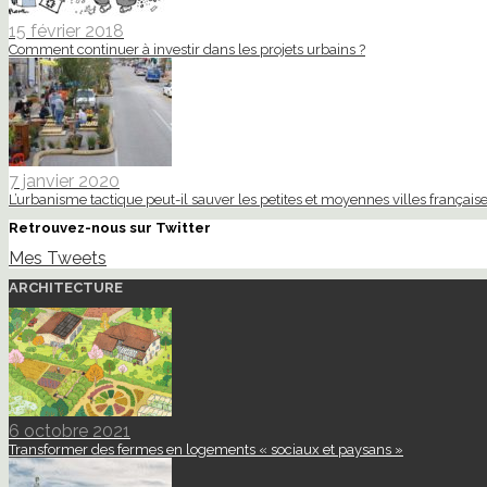
15 février 2018
Comment continuer à investir dans les projets urbains ?
7 janvier 2020
L’urbanisme tactique peut-il sauver les petites et moyennes villes française
Retrouvez-nous sur Twitter
Mes Tweets
ARCHITECTURE
6 octobre 2021
Transformer des fermes en logements « sociaux et paysans »