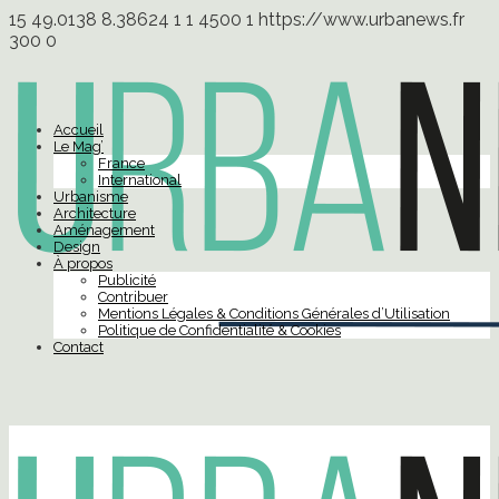
15
49.0138
8.38624
1
1
4500
1
https://www.urbanews.fr
300
0
Accueil
Le Mag’
France
International
Urbanisme
Architecture
Aménagement
Design
À propos
Publicité
Contribuer
Mentions Légales & Conditions Générales d’Utilisation
Politique de Confidentialité & Cookies
Contact