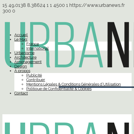
15
49.0138
8.38624
1
1
4500
1
https://www.urbanews.fr
300
0
Accueil
Le Mag’
France
International
Urbanisme
Architecture
Aménagement
Design
À propos
Publicité
Contribuer
Mentions Légales & Conditions Générales d’Utilisation
Politique de Confidentialité & Cookies
Contact