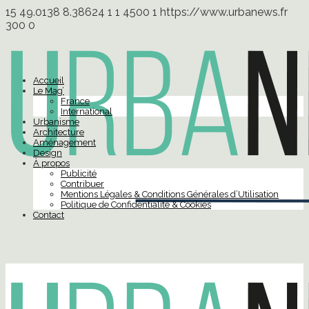
15
49.0138
8.38624
1
1
4500
1
https://www.urbanews.fr
300
0
Accueil
Le Mag’
France
International
Urbanisme
Architecture
Aménagement
Design
À propos
Publicité
Contribuer
Mentions Légales & Conditions Générales d’Utilisation
Politique de Confidentialité & Cookies
Contact