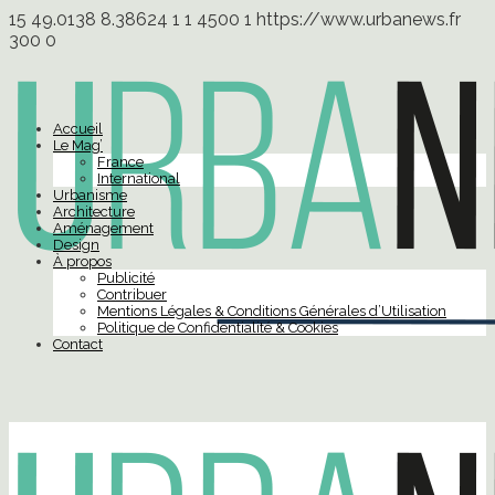
15
49.0138
8.38624
1
1
4500
1
https://www.urbanews.fr
300
0
Accueil
Le Mag’
France
International
Urbanisme
Architecture
Aménagement
Design
À propos
Publicité
Contribuer
Mentions Légales & Conditions Générales d’Utilisation
Politique de Confidentialité & Cookies
Contact