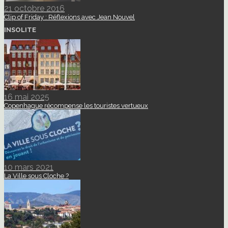
21 octobre 2016
Clip of Friday : Réflexions avec Jean Nouvel
INSOLITE
16 mai 2025
Copenhague récompense les touristes vertueux
10 mars 2021
La Ville sous Cloche ?