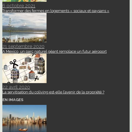
6 octobre 2021
Transformer des fermes en logements « sociaux et paysans »
21 septembre 2020
A Mexico, un parc naturel géant remplace un futur aéroport
22 avril 2020
La servitisation du coliving est-elle l’avenir de la propriété ?
EN IMAGES