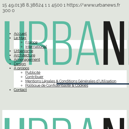
15
49.0138
8.38624
1
1
4500
1
https://www.urbanews.fr
300
0
Accueil
Le Mag’
France
International
Urbanisme
Architecture
Aménagement
Design
À propos
Publicité
Contribuer
Mentions Légales & Conditions Générales d’Utilisation
Politique de Confidentialité & Cookies
Contact