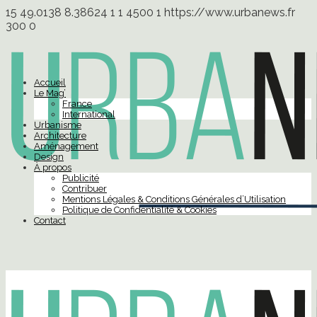
15
49.0138
8.38624
1
1
4500
1
https://www.urbanews.fr
300
0
Accueil
Le Mag’
France
International
Urbanisme
Architecture
Aménagement
Design
À propos
Publicité
Contribuer
Mentions Légales & Conditions Générales d’Utilisation
Politique de Confidentialité & Cookies
Contact