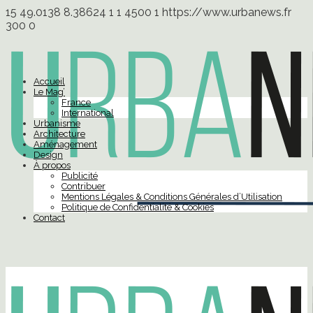
15
49.0138
8.38624
1
1
4500
1
https://www.urbanews.fr
300
0
Accueil
Le Mag’
France
International
Urbanisme
Architecture
Aménagement
Design
À propos
Publicité
Contribuer
Mentions Légales & Conditions Générales d’Utilisation
Politique de Confidentialité & Cookies
Contact