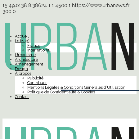
15
49.0138
8.38624
1
1
4500
1
https://www.urbanews.fr
300
0
Accueil
Le Mag’
France
International
Urbanisme
Architecture
Aménagement
Design
À propos
Publicité
Contribuer
Mentions Légales & Conditions Générales d’Utilisation
Politique de Confidentialité & Cookies
Contact