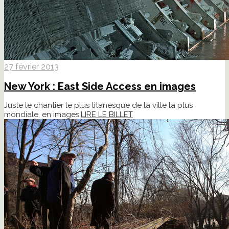
27 février 2013
New York : East Side Access en images
Juste le chantier le plus titanesque de la ville la plus
mondiale, en images.
LIRE LE BILLET