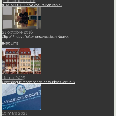
7 décembre 2016
#DATAGUEULE : Ne voiture rien venir ?
21 octobre 2016
Clip of Friday : Réflexions avec Jean Nouvel
INSOLITE
16 mai 2025
Copenhague récompense les touristes vertueux
10 mars 2021