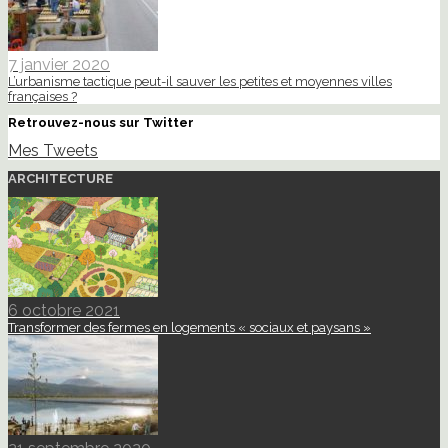
7 janvier 2020
L’urbanisme tactique peut-il sauver les petites et moyennes villes
françaises ?
Retrouvez-nous sur Twitter
Mes Tweets
ARCHITECTURE
6 octobre 2021
Transformer des fermes en logements « sociaux et paysans »