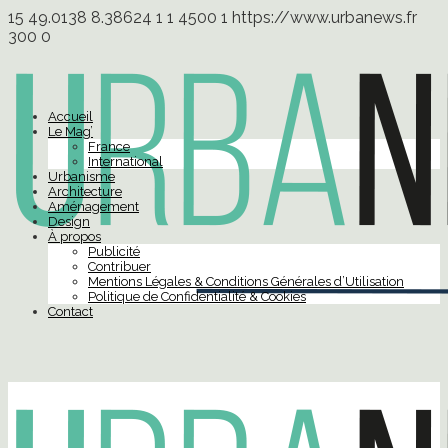
15
49.0138
8.38624
1
1
4500
1
https://www.urbanews.fr
300
0
Accueil
Le Mag’
France
International
Urbanisme
Architecture
Aménagement
Design
À propos
Publicité
Contribuer
Mentions Légales & Conditions Générales d’Utilisation
Politique de Confidentialité & Cookies
Contact