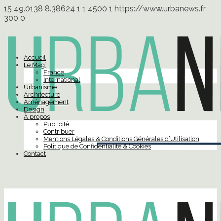
15
49.0138
8.38624
1
1
4500
1
https://www.urbanews.fr
300
0
Accueil
Le Mag’
France
International
Urbanisme
Architecture
Aménagement
Design
À propos
Publicité
Contribuer
Mentions Légales & Conditions Générales d’Utilisation
Politique de Confidentialité & Cookies
Contact