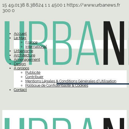
15
49.0138
8.38624
1
1
4500
1
https://www.urbanews.fr
300
0
Accueil
Le Mag’
France
International
Urbanisme
Architecture
Aménagement
Design
À propos
Publicité
Contribuer
Mentions Légales & Conditions Générales d’Utilisation
Politique de Confidentialité & Cookies
Contact