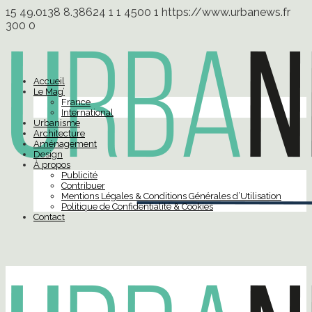
15
49.0138
8.38624
1
1
4500
1
https://www.urbanews.fr
300
0
Accueil
Le Mag’
France
International
Urbanisme
Architecture
Aménagement
Design
À propos
Publicité
Contribuer
Mentions Légales & Conditions Générales d’Utilisation
Politique de Confidentialité & Cookies
Contact