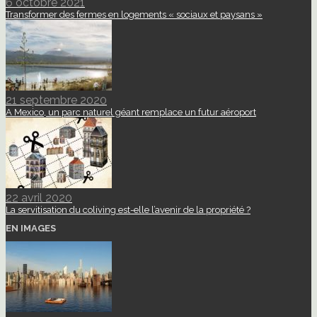
6 octobre 2021
Transformer des fermes en logements « sociaux et paysans »
21 septembre 2020
A Mexico, un parc naturel géant remplace un futur aéroport
22 avril 2020
La servitisation du coliving est-elle l’avenir de la propriété ?
EN IMAGES