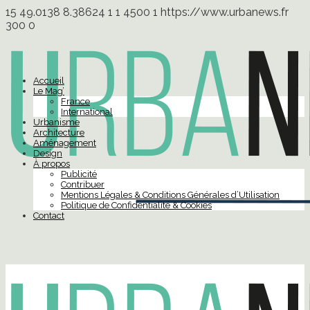
15
49.0138
8.38624
1
1
4500
1
https://www.urbanews.fr
300
0
Accueil
Le Mag’
France
International
Urbanisme
Architecture
Aménagement
Design
À propos
Publicité
Contribuer
Mentions Légales & Conditions Générales d’Utilisation
Politique de Confidentialité & Cookies
Contact