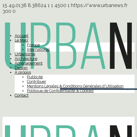
15
49.0138
8.38624
1
1
4500
1
https://www.urbanews.fr
300
0
Accueil
Le Mag’
France
International
Urbanisme
Architecture
Aménagement
Design
À propos
Publicité
Contribuer
Mentions Légales & Conditions Générales d’Utilisation
Politique de Confidentialité & Cookies
Contact