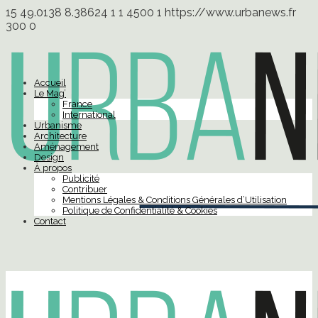
15
49.0138
8.38624
1
1
4500
1
https://www.urbanews.fr
300
0
Accueil
Le Mag’
France
International
Urbanisme
Architecture
Aménagement
Design
À propos
Publicité
Contribuer
Mentions Légales & Conditions Générales d’Utilisation
Politique de Confidentialité & Cookies
Contact