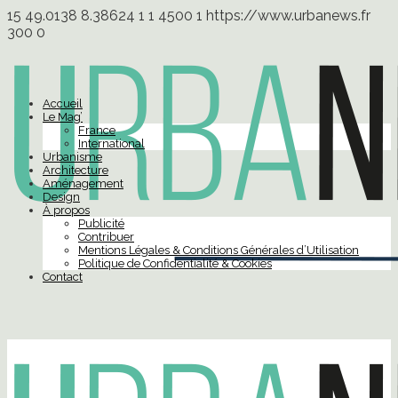
15
49.0138
8.38624
1
1
4500
1
https://www.urbanews.fr
300
0
Accueil
Le Mag’
France
International
Urbanisme
Architecture
Aménagement
Design
À propos
Publicité
Contribuer
Mentions Légales & Conditions Générales d’Utilisation
Politique de Confidentialité & Cookies
Contact