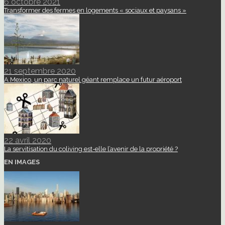
6 octobre 2021
Transformer des fermes en logements « sociaux et paysans »
21 septembre 2020
A Mexico, un parc naturel géant remplace un futur aéroport
22 avril 2020
La servitisation du coliving est-elle l’avenir de la propriété ?
EN IMAGES