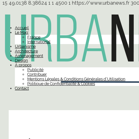
15
49.0138
8.38624
1
1
4500
1
https://www.urbanews.fr
30
Accueil
Le Mag’
France
International
Urbanisme
Architecture
Aménagement
Design
À propos
Publicité
Contribuer
Mentions Légales & Conditions Générales d’Utilisation
Politique de Confidentialité & Cookies
Contact