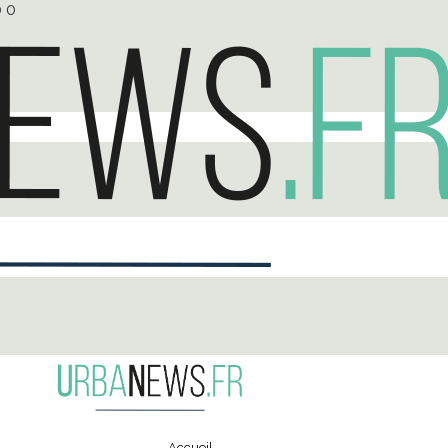
0
0
Accueil