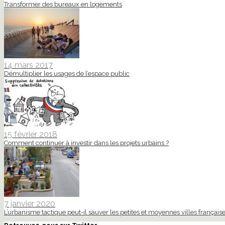
Transformer des bureaux en logements
14 mars 2017
Démultiplier les usages de l’espace public
15 février 2018
Comment continuer à investir dans les projets urbains ?
7 janvier 2020
L’urbanisme tactique peut-il sauver les petites et moyennes villes française