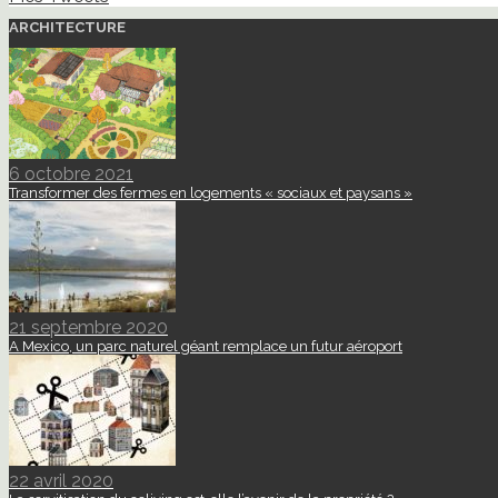
ARCHITECTURE
6 octobre 2021
Transformer des fermes en logements « sociaux et paysans »
21 septembre 2020
A Mexico, un parc naturel géant remplace un futur aéroport
22 avril 2020