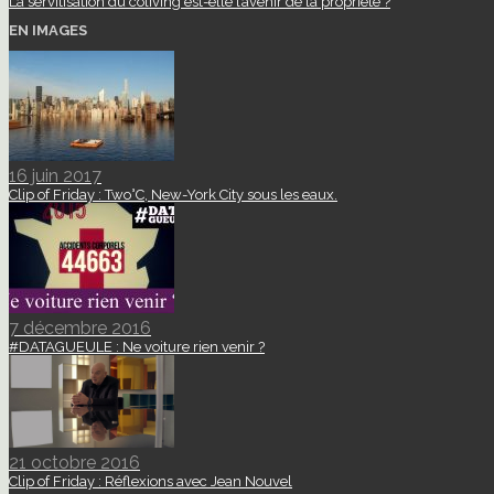
La servitisation du coliving est-elle l’avenir de la propriété ?
EN IMAGES
16 juin 2017
Clip of Friday : Two°C, New-York City sous les eaux.
7 décembre 2016
#DATAGUEULE : Ne voiture rien venir ?
21 octobre 2016
Clip of Friday : Réflexions avec Jean Nouvel