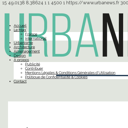
15
49.0138
8.38624
1
1
4500
1
https://www.urbanews.fr
30
Accueil
Le Mag’
France
International
Urbanisme
Architecture
Aménagement
Design
À propos
Publicité
Contribuer
Mentions Légales & Conditions Générales d’Utilisation
Politique de Confidentialité & Cookies
Contact