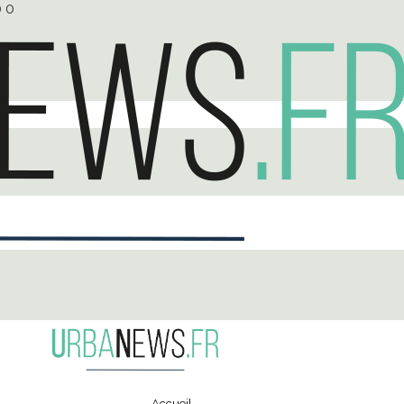
0
0
Accueil