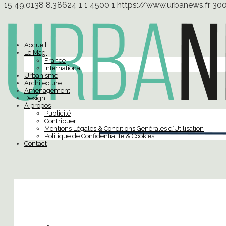
15
49.0138
8.38624
1
1
4500
1
https://www.urbanews.fr
30
Accueil
Le Mag’
France
International
Urbanisme
Architecture
Aménagement
Design
À propos
Publicité
Contribuer
Mentions Légales & Conditions Générales d’Utilisation
Politique de Confidentialité & Cookies
Contact