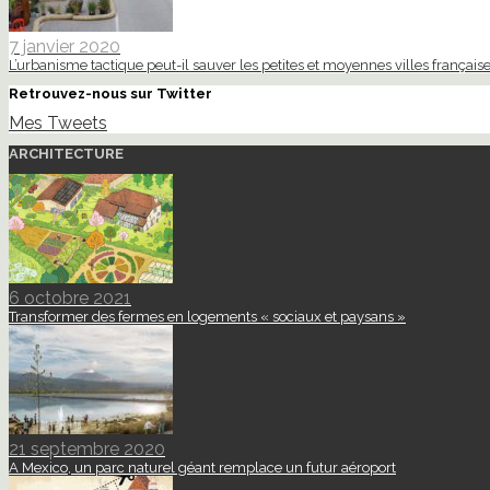
7 janvier 2020
L’urbanisme tactique peut-il sauver les petites et moyennes villes française
Retrouvez-nous sur Twitter
Mes Tweets
ARCHITECTURE
6 octobre 2021
Transformer des fermes en logements « sociaux et paysans »
21 septembre 2020
A Mexico, un parc naturel géant remplace un futur aéroport