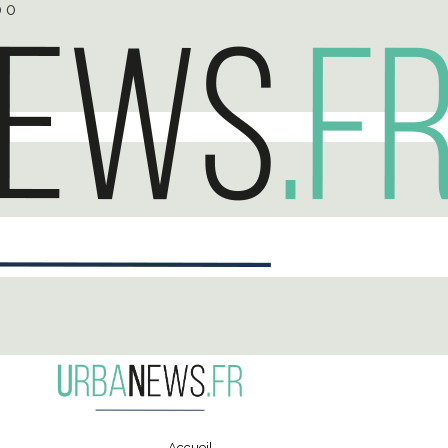
0
0
Accueil