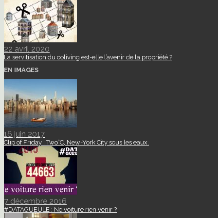
22 avril 2020
La servitisation du coliving est-elle l’avenir de la propriété ?
EN IMAGES
16 juin 2017
Clip of Friday : Two°C, New-York City sous les eaux.
7 décembre 2016
#DATAGUEULE : Ne voiture rien venir ?