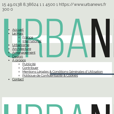
15
49.0138
8.38624
1
1
4500
1
https://www.urbanews.fr
300
0
Accueil
Le Mag’
France
International
Urbanisme
Architecture
Aménagement
Design
À propos
Publicité
Contribuer
Mentions Légales & Conditions Générales d’Utilisation
Politique de Confidentialité & Cookies
Contact