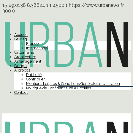
15
49.0138
8.38624
1
1
4500
1
https://www.urbanews.fr
300
0
Accueil
Le Mag’
France
International
Urbanisme
Architecture
Aménagement
Design
À propos
Publicité
Contribuer
Mentions Légales & Conditions Générales d’Utilisation
Politique de Confidentialité & Cookies
Contact