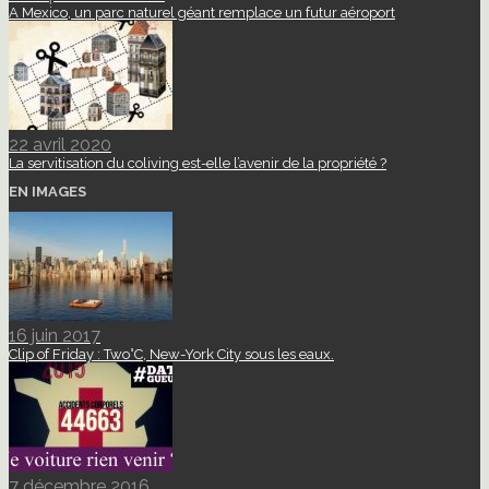
A Mexico, un parc naturel géant remplace un futur aéroport
22 avril 2020
La servitisation du coliving est-elle l’avenir de la propriété ?
EN IMAGES
16 juin 2017
Clip of Friday : Two°C, New-York City sous les eaux.
7 décembre 2016