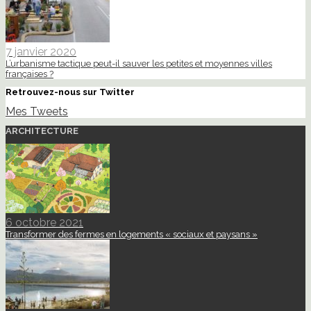
7 janvier 2020
L’urbanisme tactique peut-il sauver les petites et moyennes villes
françaises ?
Retrouvez-nous sur Twitter
Mes Tweets
ARCHITECTURE
6 octobre 2021
Transformer des fermes en logements « sociaux et paysans »