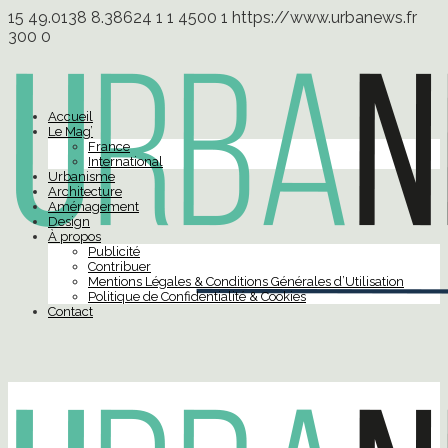
15
49.0138
8.38624
1
1
4500
1
https://www.urbanews.fr
300
0
Accueil
Le Mag’
France
International
Urbanisme
Architecture
Aménagement
Design
À propos
Publicité
Contribuer
Mentions Légales & Conditions Générales d’Utilisation
Politique de Confidentialité & Cookies
Contact