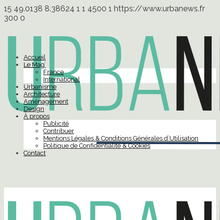
15
49.0138
8.38624
1
1
4500
1
https://www.urbanews.fr
300
0
Accueil
Le Mag’
France
International
Urbanisme
Architecture
Aménagement
Design
À propos
Publicité
Contribuer
Mentions Légales & Conditions Générales d’Utilisation
Politique de Confidentialité & Cookies
Contact