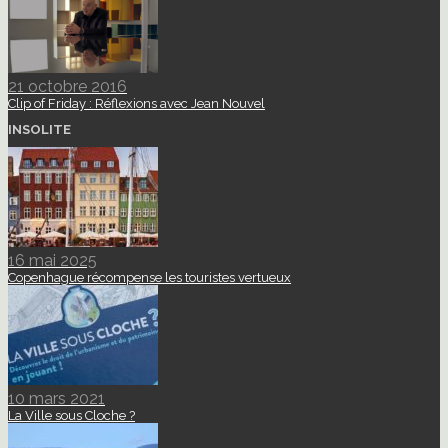
21 octobre 2016
Clip of Friday : Réflexions avec Jean Nouvel
INSOLITE
16 mai 2025
Copenhague récompense les touristes vertueux
10 mars 2021
La Ville sous Cloche ?