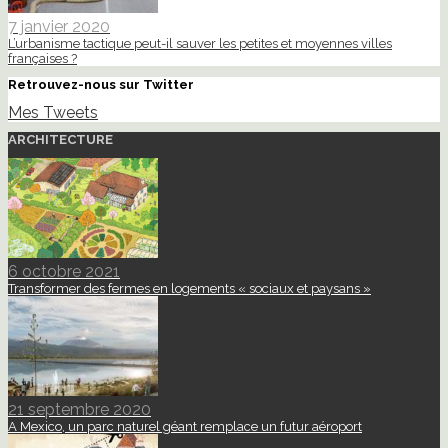
7 janvier 2020
L’urbanisme tactique peut-il sauver les petites et moyennes villes
françaises ?
Retrouvez-nous sur Twitter
Mes Tweets
ARCHITECTURE
6 octobre 2021
Transformer des fermes en logements « sociaux et paysans »
21 septembre 2020
A Mexico, un parc naturel géant remplace un futur aéroport