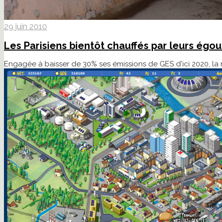
29 juin 2010
Les Parisiens bientôt chauffés par leurs égou
Engagée à baisser de 30% ses émissions de GES d'ici 2020, la 