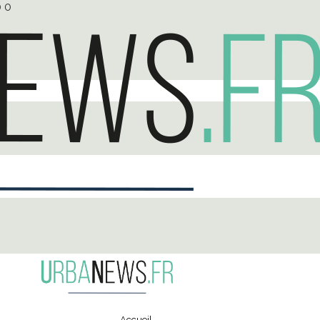
0
0
Accueil