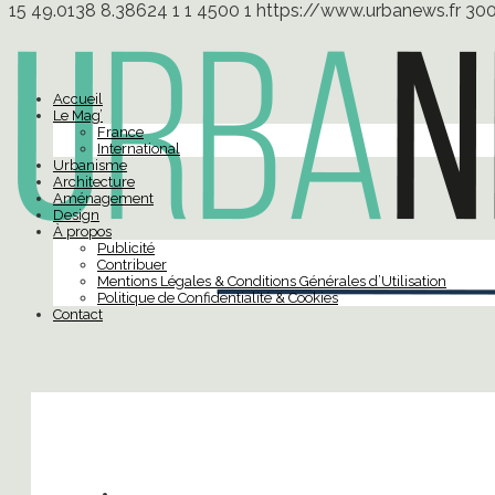
15
49.0138
8.38624
1
1
4500
1
https://www.urbanews.fr
30
Accueil
Le Mag’
France
International
Urbanisme
Architecture
Aménagement
Design
À propos
Publicité
Contribuer
Mentions Légales & Conditions Générales d’Utilisation
Politique de Confidentialité & Cookies
Contact