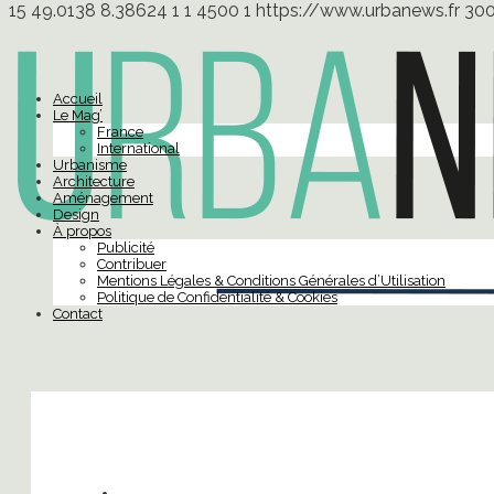
15
49.0138
8.38624
1
1
4500
1
https://www.urbanews.fr
30
Accueil
Le Mag’
France
International
Urbanisme
Architecture
Aménagement
Design
À propos
Publicité
Contribuer
Mentions Légales & Conditions Générales d’Utilisation
Politique de Confidentialité & Cookies
Contact