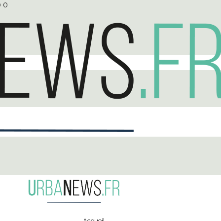
0
0
Accueil