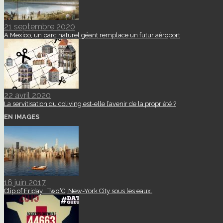
21 septembre 2020
A Mexico, un parc naturel géant remplace un futur aéroport
22 avril 2020
La servitisation du coliving est-elle l’avenir de la propriété ?
EN IMAGES
16 juin 2017
Clip of Friday : Two°C, New-York City sous les eaux.