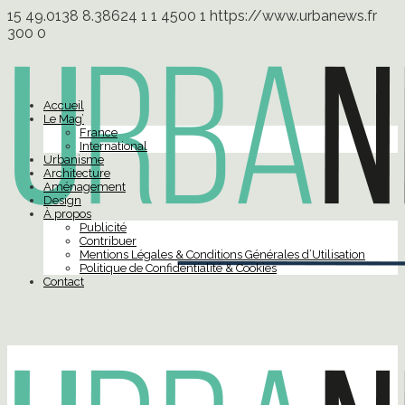
15
49.0138
8.38624
1
1
4500
1
https://www.urbanews.fr
300
0
Accueil
Le Mag’
France
International
Urbanisme
Architecture
Aménagement
Design
À propos
Publicité
Contribuer
Mentions Légales & Conditions Générales d’Utilisation
Politique de Confidentialité & Cookies
Contact