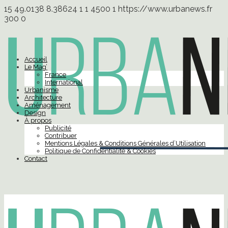
15
49.0138
8.38624
1
1
4500
1
https://www.urbanews.fr
300
0
Accueil
Le Mag’
France
International
Urbanisme
Architecture
Aménagement
Design
À propos
Publicité
Contribuer
Mentions Légales & Conditions Générales d’Utilisation
Politique de Confidentialité & Cookies
Contact