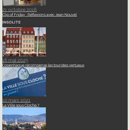
21 octobre 2016
Clip of Friday : Réflexions avec Jean Nouvel
INSOLITE
16 mai 2025
Copenhague récompense les touristes vertueux
10 mars 2021
La Ville sous Cloche ?