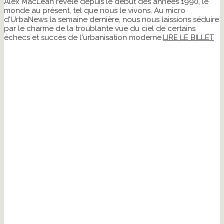
Alex MacLean révèle depuis le début des années 1990, le
monde au présent, tel que nous le vivons. Au micro
d'UrbaNews la semaine dernière, nous nous laissions séduire
par le charme de la troublante vue du ciel de certains
échecs et succès de l'urbanisation moderne.
LIRE LE BILLET