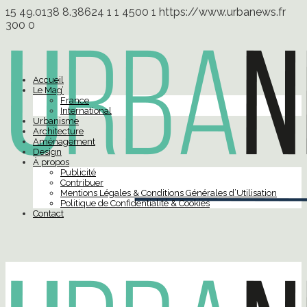
15
49.0138
8.38624
1
1
4500
1
https://www.urbanews.fr
300
0
Accueil
Le Mag’
France
International
Urbanisme
Architecture
Aménagement
Design
À propos
Publicité
Contribuer
Mentions Légales & Conditions Générales d’Utilisation
Politique de Confidentialité & Cookies
Contact