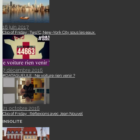
16 juin 2017
Clip of Friday : Two°C, New-York City sous les eaux.
7 décembre 2016
#DATAGUEULE : Ne voiture rien venir ?
21 octobre 2016
Clip of Friday : Réflexions avec Jean Nouvel
INSOLITE