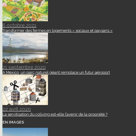
6 octobre 2021
Transformer des fermes en logements « sociaux et paysans »
21 septembre 2020
A Mexico, un parc naturel géant remplace un futur aéroport
22 avril 2020
La servitisation du coliving est-elle l’avenir de la propriété ?
EN IMAGES