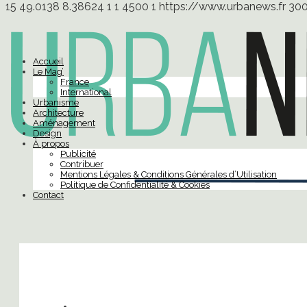
15
49.0138
8.38624
1
1
4500
1
https://www.urbanews.fr
30
Accueil
Le Mag’
France
International
Urbanisme
Architecture
Aménagement
Design
À propos
Publicité
Contribuer
Mentions Légales & Conditions Générales d’Utilisation
Politique de Confidentialité & Cookies
Contact