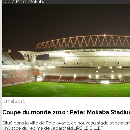
Tag / Peter Mokaba
5 mai 2010
Coupe du monde 2010 : Peter Mokaba Stadi
Situé dans la ville de Polokwane, ce nouveau stade spéciale
l'injustice du régime de l'apartheid.
LIRE LE BILLET