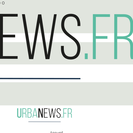
0
0
Accueil