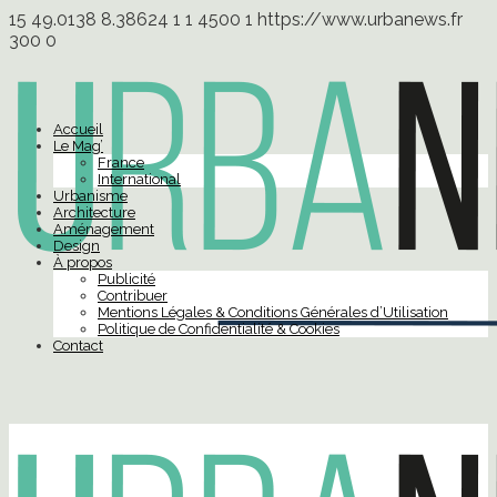
15
49.0138
8.38624
1
1
4500
1
https://www.urbanews.fr
300
0
Accueil
Le Mag’
France
International
Urbanisme
Architecture
Aménagement
Design
À propos
Publicité
Contribuer
Mentions Légales & Conditions Générales d’Utilisation
Politique de Confidentialité & Cookies
Contact