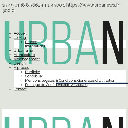
15
49.0138
8.38624
1
1
4500
1
https://www.urbanews.fr
300
0
Accueil
Le Mag’
France
International
Urbanisme
Architecture
Aménagement
Design
À propos
Publicité
Contribuer
Mentions Légales & Conditions Générales d’Utilisation
Politique de Confidentialité & Cookies
Contact