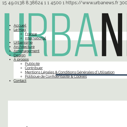
15
49.0138
8.38624
1
1
4500
1
https://www.urbanews.fr
30
Accueil
Le Mag’
France
International
Urbanisme
Architecture
Aménagement
Design
À propos
Publicité
Contribuer
Mentions Légales & Conditions Générales d’Utilisation
Politique de Confidentialité & Cookies
Contact