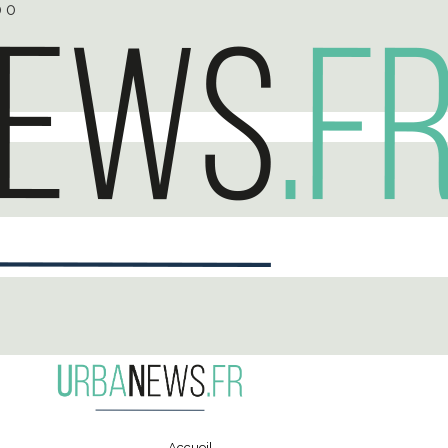
0
0
Accueil