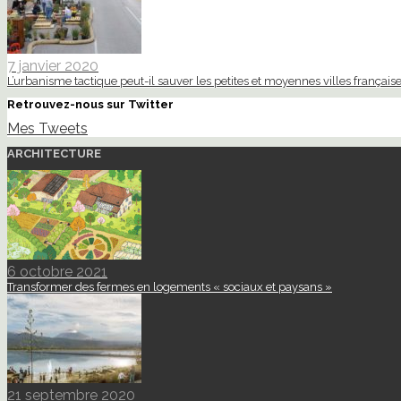
7 janvier 2020
L’urbanisme tactique peut-il sauver les petites et moyennes villes française
Retrouvez-nous sur Twitter
Mes Tweets
ARCHITECTURE
6 octobre 2021
Transformer des fermes en logements « sociaux et paysans »
21 septembre 2020