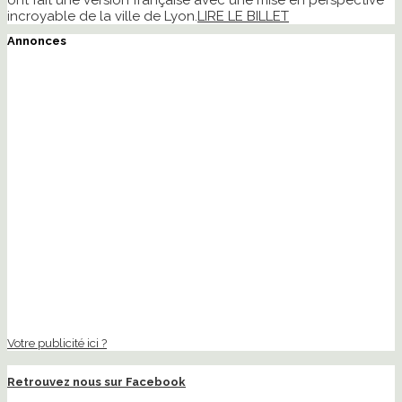
ont fait une version française avec une mise en perspective
incroyable de la ville de Lyon.
LIRE LE BILLET
Annonces
Votre publicité ici ?
Retrouvez nous sur Facebook