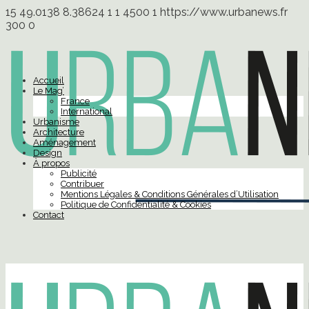
15
49.0138
8.38624
1
1
4500
1
https://www.urbanews.fr
300
0
Accueil
Le Mag’
France
International
Urbanisme
Architecture
Aménagement
Design
À propos
Publicité
Contribuer
Mentions Légales & Conditions Générales d’Utilisation
Politique de Confidentialité & Cookies
Contact