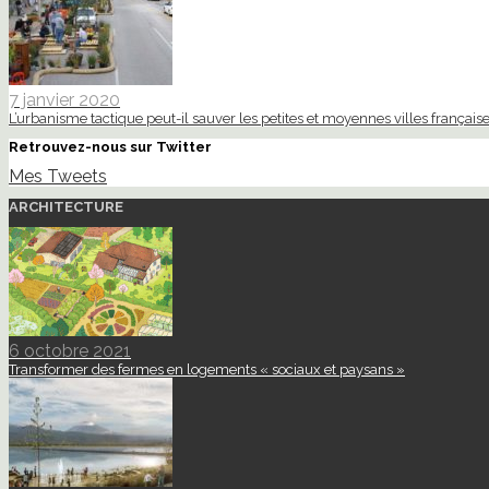
7 janvier 2020
L’urbanisme tactique peut-il sauver les petites et moyennes villes française
Retrouvez-nous sur Twitter
Mes Tweets
ARCHITECTURE
6 octobre 2021
Transformer des fermes en logements « sociaux et paysans »