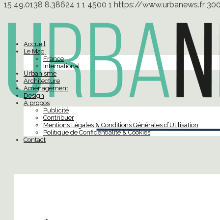
15
49.0138
8.38624
1
1
4500
1
https://www.urbanews.fr
30
Accueil
Le Mag’
France
International
Urbanisme
Architecture
Aménagement
Design
À propos
Publicité
Contribuer
Mentions Légales & Conditions Générales d’Utilisation
Politique de Confidentialité & Cookies
Contact