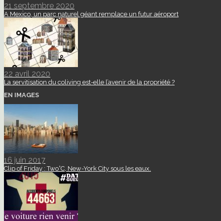
21 septembre 2020
A Mexico, un parc naturel géant remplace un futur aéroport
22 avril 2020
La servitisation du coliving est-elle l’avenir de la propriété ?
EN IMAGES
16 juin 2017
Clip of Friday : Two°C, New-York City sous les eaux.