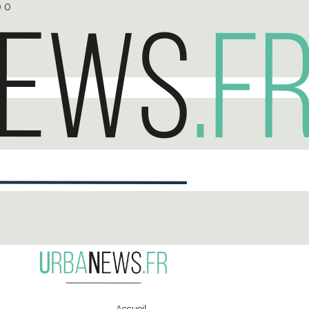
0
0
Accueil