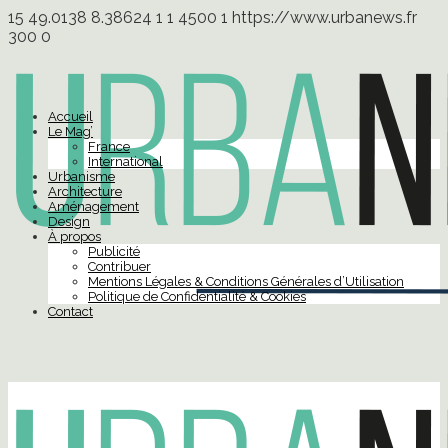
15
49.0138
8.38624
1
1
4500
1
https://www.urbanews.fr
300
0
Accueil
Le Mag’
France
International
Urbanisme
Architecture
Aménagement
Design
À propos
Publicité
Contribuer
Mentions Légales & Conditions Générales d’Utilisation
Politique de Confidentialité & Cookies
Contact