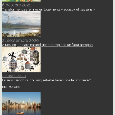
6 octobre 2021
Transformer des fermes en logements « sociaux et paysans »
21 septembre 2020
A Mexico, un parc naturel géant remplace un futur aéroport
22 avril 2020
La servitisation du coliving est-elle l’avenir de la propriété ?
EN IMAGES