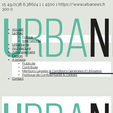
15
49.0138
8.38624
1
1
4500
1
https://www.urbanews.fr
300
0
Accueil
Le Mag’
France
International
Urbanisme
Architecture
Aménagement
Design
À propos
Publicité
Contribuer
Mentions Légales & Conditions Générales d’Utilisation
Politique de Confidentialité & Cookies
Contact