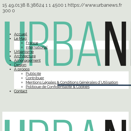
15
49.0138
8.38624
1
1
4500
1
https://www.urbanews.fr
300
0
Accueil
Le Mag’
France
International
Urbanisme
Architecture
Aménagement
Design
À propos
Publicité
Contribuer
Mentions Légales & Conditions Générales d’Utilisation
Politique de Confidentialité & Cookies
Contact