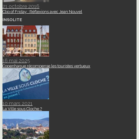
21 octobre 2016
Clip of Friday : Réflexions avec Jean Nouvel
INSOLITE
16 mai 2025
Copenhague récompense les touristes vertueux
10 mars 2021
La Ville sous Cloche ?