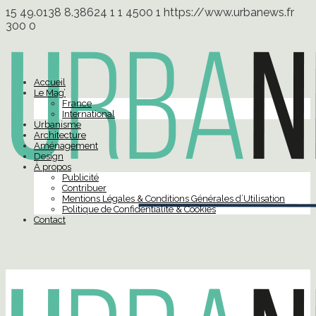
15
49.0138
8.38624
1
1
4500
1
https://www.urbanews.fr
300
0
Accueil
Le Mag’
France
International
Urbanisme
Architecture
Aménagement
Design
À propos
Publicité
Contribuer
Mentions Légales & Conditions Générales d’Utilisation
Politique de Confidentialité & Cookies
Contact