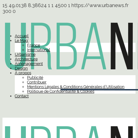
15
49.0138
8.38624
1
1
4500
1
https://www.urbanews.fr
300
0
Accueil
Le Mag’
France
International
Urbanisme
Architecture
Aménagement
Design
À propos
Publicité
Contribuer
Mentions Légales & Conditions Générales d’Utilisation
Politique de Confidentialité & Cookies
Contact