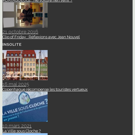
#DATAGUEULE : Ne voiture rien venir ?
21 octobre 2016
Clip of Friday : Réflexions avec Jean Nouvel
INSOLITE
16 mai 2025
Copenhague récompense les touristes vertueux
10 mars 2021
La Ville sous Cloche ?