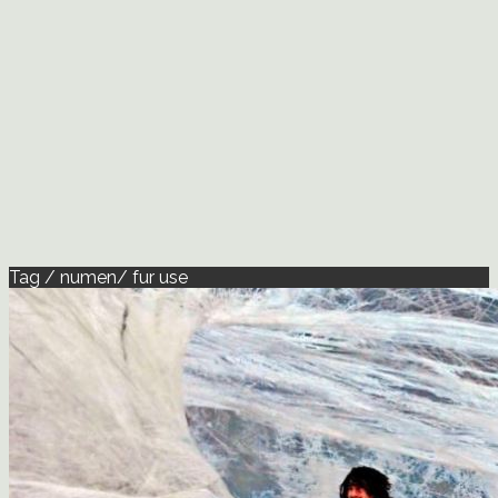
Tag / numen/ fur use