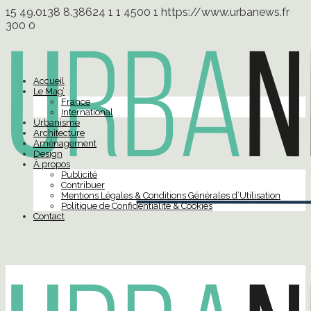
15
49.0138
8.38624
1
1
4500
1
https://www.urbanews.fr
300
0
Accueil
Le Mag’
France
International
Urbanisme
Architecture
Aménagement
Design
À propos
Publicité
Contribuer
Mentions Légales & Conditions Générales d’Utilisation
Politique de Confidentialité & Cookies
Contact