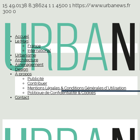
15
49.0138
8.38624
1
1
4500
1
https://www.urbanews.fr
300
0
Accueil
Le Mag’
France
International
Urbanisme
Architecture
Aménagement
Design
À propos
Publicité
Contribuer
Mentions Légales & Conditions Générales d’Utilisation
Politique de Confidentialité & Cookies
Contact