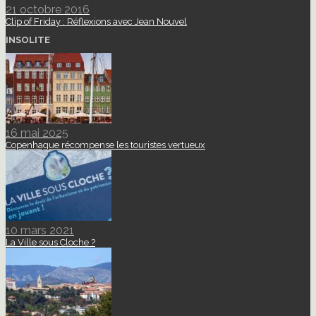
21 octobre 2016
Clip of Friday : Réflexions avec Jean Nouvel
INSOLITE
16 mai 2025
Copenhague récompense les touristes vertueux
10 mars 2021
La Ville sous Cloche ?