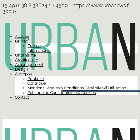
15
49.0138
8.38624
1
1
4500
1
https://www.urbanews.fr
300
0
Accueil
Le Mag’
France
International
Urbanisme
Architecture
Aménagement
Design
À propos
Publicité
Contribuer
Mentions Légales & Conditions Générales d’Utilisation
Politique de Confidentialité & Cookies
Contact