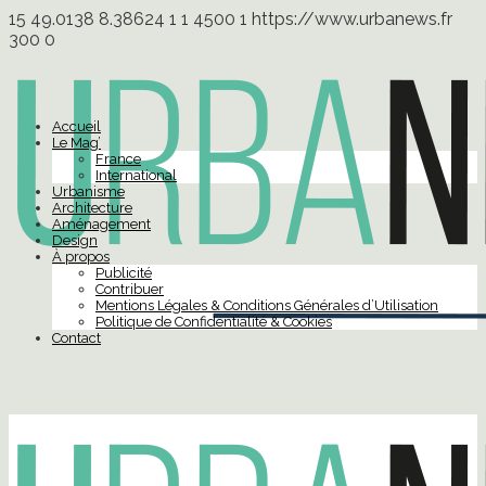
15
49.0138
8.38624
1
1
4500
1
https://www.urbanews.fr
300
0
Accueil
Le Mag’
France
International
Urbanisme
Architecture
Aménagement
Design
À propos
Publicité
Contribuer
Mentions Légales & Conditions Générales d’Utilisation
Politique de Confidentialité & Cookies
Contact