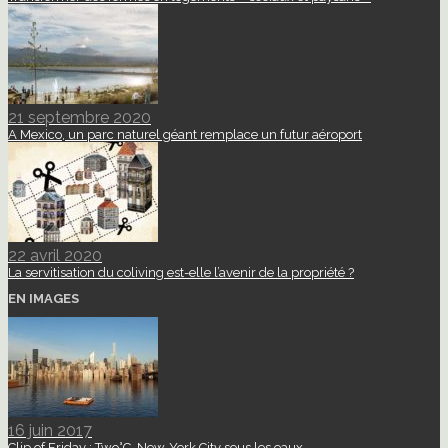
21 septembre 2020
A Mexico, un parc naturel géant remplace un futur aéroport
22 avril 2020
La servitisation du coliving est-elle l’avenir de la propriété ?
EN IMAGES
16 juin 2017
Clip of Friday : Two°C, New-York City sous les eaux.