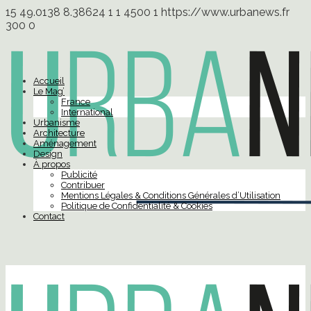
15
49.0138
8.38624
1
1
4500
1
https://www.urbanews.fr
300
0
Accueil
Le Mag’
France
International
Urbanisme
Architecture
Aménagement
Design
À propos
Publicité
Contribuer
Mentions Légales & Conditions Générales d’Utilisation
Politique de Confidentialité & Cookies
Contact