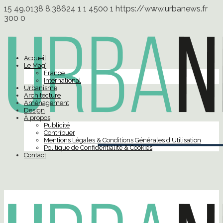
15
49.0138
8.38624
1
1
4500
1
https://www.urbanews.fr
300
0
Accueil
Le Mag’
France
International
Urbanisme
Architecture
Aménagement
Design
À propos
Publicité
Contribuer
Mentions Légales & Conditions Générales d’Utilisation
Politique de Confidentialité & Cookies
Contact