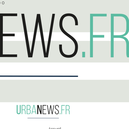
0
0
Accueil