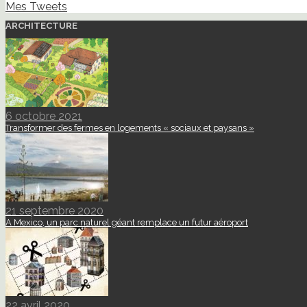
Mes Tweets
ARCHITECTURE
6 octobre 2021
Transformer des fermes en logements « sociaux et paysans »
21 septembre 2020
A Mexico, un parc naturel géant remplace un futur aéroport
22 avril 2020