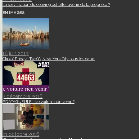
La servitisation du coliving est-elle l’avenir de la propriété ?
EN IMAGES
16 juin 2017
Clip of Friday : Two°C, New-York City sous les eaux.
7 décembre 2016
#DATAGUEULE : Ne voiture rien venir ?
21 octobre 2016