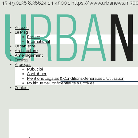
15
49.0138
8.38624
1
1
4500
1
https://www.urbanews.fr
30
Accueil
Le Mag’
France
International
Urbanisme
Architecture
Aménagement
Design
À propos
Publicité
Contribuer
Mentions Légales & Conditions Générales d’Utilisation
Politique de Confidentialité & Cookies
Contact